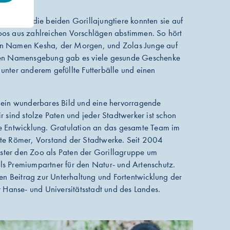
den: Für die beiden Gorillajungtiere konnten sie auf
oos aus zahlreichen Vorschlägen abstimmen. So hört
en Namen Kesha, der Morgen, und Zolas Junge auf
chen Namensgebung gab es viele gesunde Geschenke
unter anderem gefüllte Futterbälle und einen
 ein wunderbares Bild und eine hervorragende
r sind stolze Paten und jeder Stadtwerker ist schon
e Entwicklung. Gratulation an das gesamte Team im
Ute Römer, Vorstand der Stadtwerke. Seit 2004
eister den Zoo als Paten der Gorillagruppe um
s Premiumpartner für den Natur- und Artenschutz.
gen Beitrag zur Unterhaltung und Fortentwicklung der
r Hanse- und Universitätsstadt und des Landes.