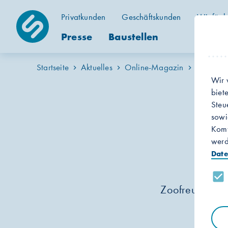
Privatkunden
Geschäftskunden
Wir für h
Presse
Baustellen
Startseite
Aktuelles
Online-Magazin
News
Wir 
biet
Steu
W
sowi
Komf
werd
Date
Zoofreunde st