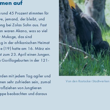
men auf
 rund 45 Prozent stimmten für
e, jemand, der bleibt, und
ung bei Zolas Sohn aus. Fast
en waren Akano, was so viel
r Mukoge, das sind
g in der afrikanischen Heimat
ne (19) hatte am 16. März ein
t zum 23. April einen Jungen.
n Gorillageburten in der 121-
werden mit jedem Tag agiler und
Von den Rostocker Stadtwerken g
en sehr zufrieden sein, zumal
roßziehen von Jungtieren
ruppe beobachten und daraus