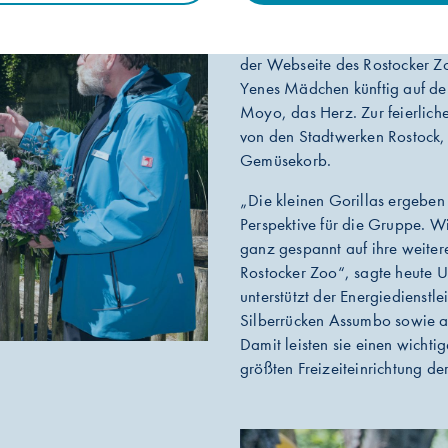
Die Zoofreunde haben entschie
der Webseite des Rostocker Z
Yenes Mädchen künftig auf d
Moyo, das Herz. Zur feierli
von den Stadtwerken Rostock, 
Gemüsekorb.
„Die kleinen Gorillas ergeben
Perspektive für die Gruppe. Wi
ganz gespannt auf ihre weiter
Rostocker Zoo“, sagte heute 
unterstützt der Energiedienstl
Silberrücken Assumbo sowie al
Damit leisten sie einen wichti
größten Freizeiteinrichtung de