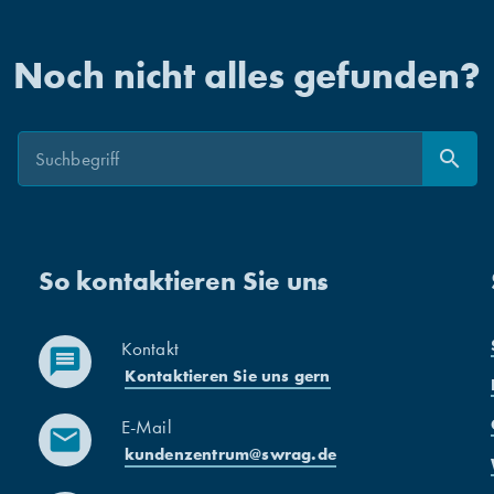
Noch nicht alles gefunden?
Ute Römer, SWRAG, un
a mit Mutter Yene. Foto:
Nagel, Zoo Rostock. Foto:
Joachim Kloock
Wild
Suche
search
Suchen
So kontaktieren Sie uns
Kontakt
message
Kontaktieren Sie uns gern
E-Mail
mail
kundenzentrum@swrag.de