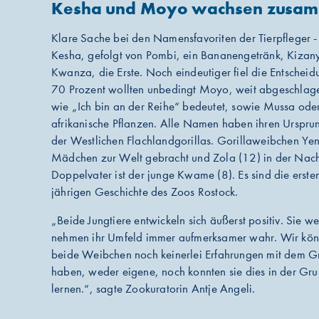
Kesha und Moyo wachsen zusam
Klare Sache bei den Namensfavoriten der Tierpfleger -
Kesha, gefolgt von Pombi, ein Bananengetränk, Kizany
Kwanza, die Erste. Noch eindeutiger fiel die Entscheid
70 Prozent wollten unbedingt Moyo, weit abgeschlag
wie „Ich bin an der Reihe“ bedeutet, sowie Mussa ode
afrikanische Pflanzen. Alle Namen haben ihren Ursprun
der Westlichen Flachlandgorillas. Gorillaweibchen Ye
Mädchen zur Welt gebracht und Zola (12) in der Nach
Doppelvater ist der junge Kwame (8). Es sind die erste
jährigen Geschichte des Zoos Rostock.
„Beide Jungtiere entwickeln sich äußerst positiv. Sie 
nehmen ihr Umfeld immer aufmerksamer wahr. Wir könn
beide Weibchen noch keinerlei Erfahrungen mit dem G
haben, weder eigene, noch konnten sie dies in der G
lernen.“, sagte Zookuratorin Antje Angeli.