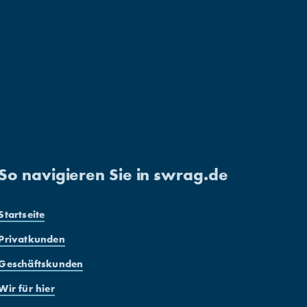
d Udo
 Margit
Futterbälle zur Namensgebung.
Moy
Foto: Margit Wild
So navigieren Sie in swrag.de
Startseite
Privatkunden
Geschäftskunden
Wir für hier