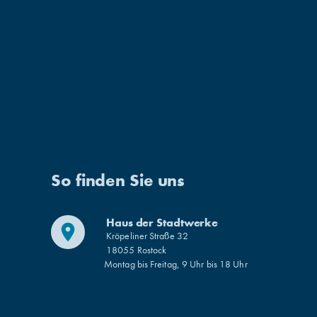
Der kleine Moyo. Foto: Kerstin
Kesh
Genilke
Suche
So finden Sie uns
Haus der Stadtwerke
place
Kröpeliner Straße 32
18055 Rostock
Montag bis Freitag, 9 Uhr bis 18 Uhr