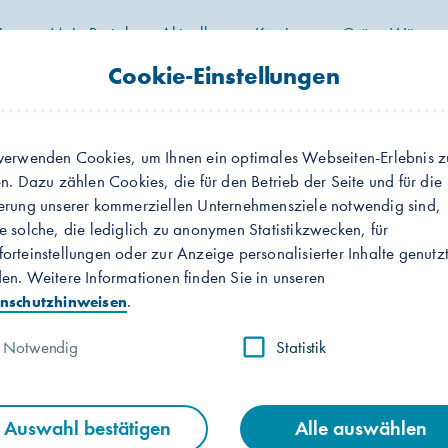
ier
Mein Portal
Aktuelles
Karriere
Grüne Wärme
Cookie-Einstellungen
2020
Gorillababys
verwenden Cookies, um Ihnen ein optimales Webseiten-Erlebnis z
en. Dazu zählen Cookies, die für den Betrieb der Seite und für die
erung unserer kommerziellen Unternehmensziele notwendig sind,
illkommen im Lebe
e solche, die lediglich zu anonymen Statistikzwecken, für
orteinstellungen oder zur Anzeige personalisierter Inhalte genutz
en. Weitere Informationen finden Sie in unseren
Kesha & Moyo!
.
nschutzhinweisen
Notwendig
Statistik
immten online für die Namen der neugeborenen Gor
Stadtwerke überbrachten Patengeschenke.
Auswahl bestätigen
Alle auswählen