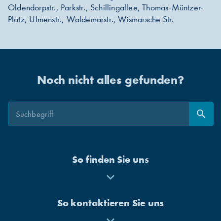
Oldendorpstr., Parkstr., Schillingallee, Thomas-Müntzer-
Platz, Ulmenstr., Waldemarstr., Wismarsche Str.
Noch nicht alles gefunden?
Suche
Suche
search
Suchen
So finden Sie uns
Mehr
anzeigen
So kontaktieren Sie uns
Mehr