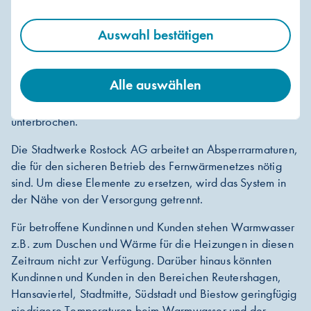
Auswahl bestätigen
Die Wärmeversorgung in der Kröpeliner-Tor-Vorstadt wird
von Montag, 29. Juni 2026, 20:00 Uhr, bis Donnerstag,
Alle auswählen
2. Juli 2026, voraussichtlich kurz vor Mitternacht, aufgrund
notwendiger Sanierungsarbeiten am Fernwärmenetz
unterbrochen.
Die Stadtwerke Rostock AG arbeitet an Absperrarmaturen,
die für den sicheren Betrieb des Fernwärmenetzes nötig
sind. Um diese Elemente zu ersetzen, wird das System in
der Nähe von der Versorgung getrennt.
Für betroffene Kundinnen und Kunden stehen Warmwasser
z.B. zum Duschen und Wärme für die Heizungen in diesen
Zeitraum nicht zur Verfügung. Darüber hinaus könnten
Kundinnen und Kunden in den Bereichen Reutershagen,
Hansaviertel, Stadtmitte, Südstadt und Biestow geringfügig
niedrigere Temperaturen beim Warmwasser und der