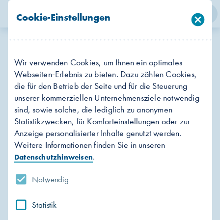
person
search
menu
Cookie-Einstellungen
cancel
Login
Suche
Menü
Arbeiten am Fernwärmenetz
Wir verwenden Cookies, um Ihnen ein optimales
Webseiten-Erlebnis zu bieten. Dazu zählen Cookies,
Versorgungsunterbrechung in der Kröpeliner-
die für den Betrieb der Seite und für die Steuerung
Tor-Vorstadt
unserer kommerziellen Unternehmensziele notwendig
sind, sowie solche, die lediglich zu anonymen
Statistikzwecken, für Komforteinstellungen oder zur
Anzeige personalisierter Inhalte genutzt werden.
Weitere Informationen finden Sie in unseren
.
Datenschutzhinweisen
Notwendig
Statistik