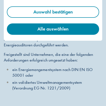
Wer ist zum Energie-Audit verpflichtet?
Auswahl bestätigen
Ein Energie-Audit muss laut Energiedienstleistungsgesetz
von allen Unternehmen durchgeführt werden, die nicht
unter die KMU-Empfehlung der EU fallen und somit kein
Alle auswählen
kleines oder mittleres Unternehmen sind. Alle vier Jahre
muss ein Audit von qualifizierten und akkreditierten
Energieauditoren durchgeführt werden.
Freigestellt sind Unternehmen, die eine der folgenden
Anforderungen erfolgreich umgesetzt haben:
ein Energiemangementsystem nach DIN EN ISO
50001 oder
ein validiertes Umweltmanagementsystem
(Verordnung EG Nr. 1221/2009)