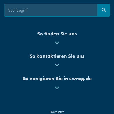
Suche
Suche
search
Suchen
So finden Sie uns
Mehr
anzeigen
So kontaktieren Sie uns
Mehr
anzeigen
So navigieren Sie in swrag.de
Mehr
anzeigen
Impressum