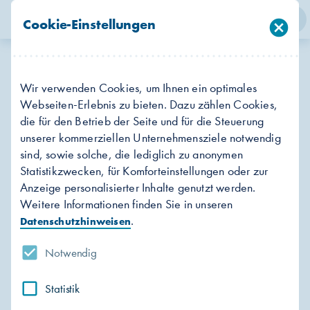
person
search
menu
Cookie-Einstellungen
cancel
Login
Suche
Menü
Energie-Audit.
Wir verwenden Cookies, um Ihnen ein optimales
Für mehr Effizienz.
Webseiten-Erlebnis zu bieten. Dazu zählen Cookies,
die für den Betrieb der Seite und für die Steuerung
unserer kommerziellen Unternehmensziele notwendig
sind, sowie solche, die lediglich zu anonymen
Statistikzwecken, für Komforteinstellungen oder zur
Anzeige personalisierter Inhalte genutzt werden.
Weitere Informationen finden Sie in unseren
.
Datenschutzhinweisen
Notwendig
Statistik