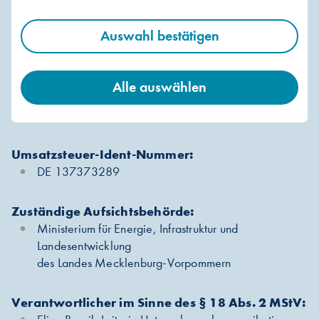
Witzel (Vorstand)
Auswahl bestätigen
Vorsitzender des Aufsichtsrates:
Johann-Georg Jaeger
Alle auswählen
Handelsregisternummer:
HRB 786, Amtsgericht Rostock
Umsatzsteuer-Ident-Nummer:
DE 137373289
Zuständige Aufsichtsbehörde:
Ministerium für Energie, Infrastruktur und
Landesentwicklung
des Landes Mecklenburg-Vorpommern
Verantwortlicher im Sinne des § 18 Abs. 2 MStV: