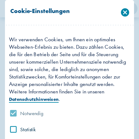
person
search
menu
Cookie-Einstellungen
cancel
Login
Suche
Menü
Impressum
Wir verwenden Cookies, um Ihnen ein optimales
Webseiten-Erlebnis zu bieten. Dazu zählen Cookies,
Anbieterkennzeichnung gemäß §5
die für den Betrieb der Seite und für die Steuerung
unserer kommerziellen Unternehmensziele notwendig
Telemediengesetz (TMG)
sind, sowie solche, die lediglich zu anonymen
Statistikzwecken, für Komforteinstellungen oder zur
Stadtwerke Rostock AG
Anzeige personalisierter Inhalte genutzt werden.
Schmarler Damm 5
Weitere Informationen finden Sie in unseren
18069 Rostock
.
Datenschutzhinweisen
Tel. 0381 805 - 2000
Fax 0381 805 - 2123
Notwendig
Vertretungsberechtigte Personen:
Statistik
Oliver Brünnich (Vorstandsvorsitzender) und Heike