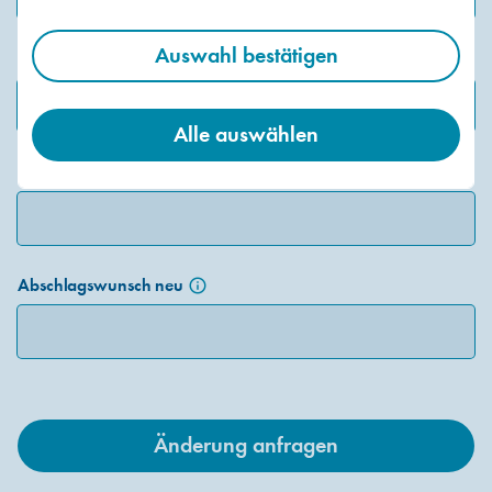
Auswahl bestätigen
E-Mail-Adresse
Alle auswählen
Abschlag bisher
info_outline
Abschlagswunsch neu
info_outline
Änderung anfragen