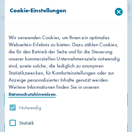
person
search
menu
Cookie-Einstellungen
cancel
Login
Suche
Menü
Meine Abschläge
Wir verwenden Cookies, um Ihnen ein optimales
Webseiten-Erlebnis zu bieten. Dazu zählen Cookies,
Sofern Sie unser Online-Portal nicht nutzen,
die für den Betrieb der Seite und für die Steuerung
können Sie uns mit diesem Formular Ihren
unserer kommerziellen Unternehmensziele notwendig
Abschlagswunsch mitteilen.
sind, sowie solche, die lediglich zu anonymen
Statistikzwecken, für Komforteinstellungen oder zur
Anzeige personalisierter Inhalte genutzt werden.
Weitere Informationen finden Sie in unseren
Kundennummer
info_outline
.
Datenschutzhinweisen
Notwendig
Nachname
Statistik