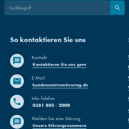
Suche
search
Suchen
So kontaktieren Sie uns
Kontakt
message
Kontaktieren Sie uns gern
E-Mail
mail
kundenzentrum@swrag.de
Info-Telefon
phone
0381 805 - 2000
Melden Sie eine Störung
message
Unsere Störungsnummern