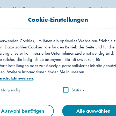
ier
Mein Portal
Aktuelles
Karriere
Grüne Wärme
nprofil
Wechselprozesse
Mitteilungen
Cookie-Einstellungen
hnungsanschrift ändern
verwenden Cookies, um Ihnen ein optimales Webseiten-Erlebnis z
en. Dazu zählen Cookies, die für den Betrieb der Seite und für die
erung unserer kommerziellen Unternehmensziele notwendig sind,
ung der Rechnungsanschrift
e solche, die lediglich zu anonymen Statistikzwecken, für
orteinstellungen oder zur Anzeige personalisierter Inhalte genutz
en. Weitere Informationen finden Sie in unseren
 Angaben werden benötigt für die Verarbeitung d
.
nschutzhinweisen
Notwendig
Statistik
Kundennummer
info_outline
Auswahl bestätigen
Alle auswählen