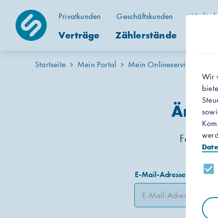
Privatkunden
Geschäftskunden
Wir für h
Verträge
Zählerstände
Kunde
Startseite
Mein Portal
Mein Onlineservice
Rec
Wir 
biet
Steu
Änder
sowi
Komf
werd
Folgende
Date
E-Mail-Adresse