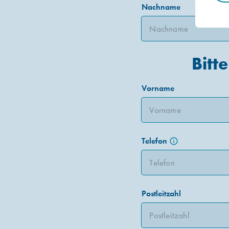
Nachname
Bitt
Vorname
Telefon
info_outline
Postleitzahl