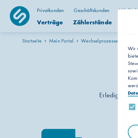
Privatkunden
Geschäftskunden
Wir für h
Verträge
Zählerstände
Kunde
Startseite
Mein Portal
Wechselprozesse
Wir 
biet
Steu
sowi
Komf
werd
Date
Erledigen Sie