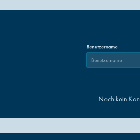
Bitte
Benutzername
melden
Sie
sich
an!
Noch kein Kon