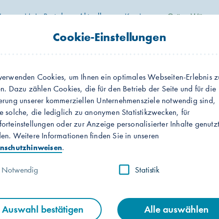
ier
Mein Portal
Aktuelles
Karriere
Grüne Wärme
nprofil
Wechselprozesse
Mitteilungen
Cookie-Einstellungen
verwenden Cookies, um Ihnen ein optimales Webseiten-Erlebnis z
en. Dazu zählen Cookies, die für den Betrieb der Seite und für die
erung unserer kommerziellen Unternehmensziele notwendig sind,
Wechselprozesse
e solche, die lediglich zu anonymen Statistikzwecken, für
orteinstellungen oder zur Anzeige personalisierter Inhalte genutz
en. Weitere Informationen finden Sie in unseren
.
nschutzhinweisen
 alle Wechselprozesse einfach und schnell. Ohne ei
übermitteln Sie uns alles Wichtige.
Notwendig
Statistik
Auswahl bestätigen
Alle auswählen