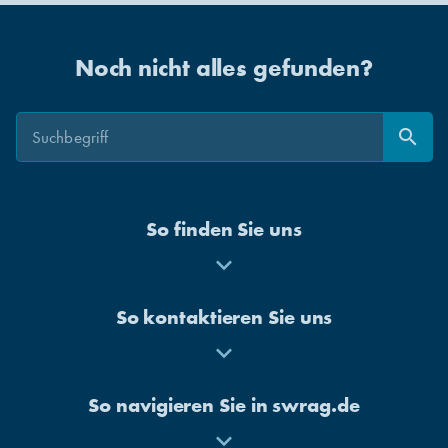
Noch nicht alles gefunden?
Suche
Suche
search
Suchen
So finden Sie uns
Mehr
anzeigen
So kontaktieren Sie uns
Mehr
anzeigen
So navigieren Sie in swrag.de
Mehr