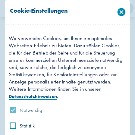
person
search
menu
Cookie-Einstellungen
cancel
Login
Suche
Menü
Wir präsentieren:
Wir verwenden Cookies, um Ihnen ein optimales
die Festspiele MV in Doberan.
Webseiten-Erlebnis zu bieten. Dazu zählen Cookies,
die für den Betrieb der Seite und für die Steuerung
Die Stadtwerke Rostock unterstützen das
unserer kommerziellen Unternehmensziele notwendig
Konzert von Nils Mönkemeyer gemeinsam mit
sind, sowie solche, die lediglich zu anonymen
Statistikzwecken, für Komforteinstellungen oder zur
musikalischen Freundinnen und Freunden in der
Anzeige personalisierter Inhalte genutzt werden.
Münsterstadt.
Weitere Informationen finden Sie in unseren
.
Datenschutzhinweisen
Notwendig
Statistik