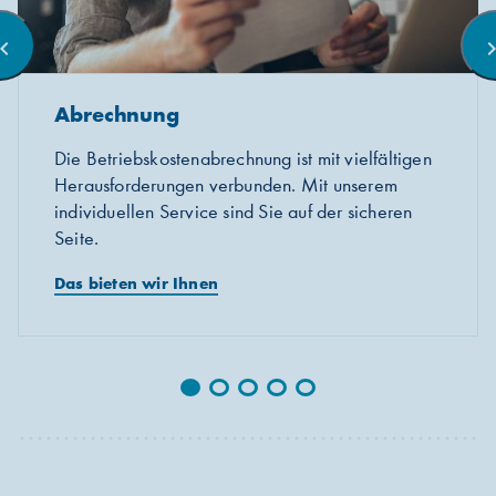
ron_left
chevron_
Abrechnung
Die Betriebskostenabrechnung ist mit vielfältigen
Herausforderungen verbunden. Mit unserem
individuellen Service sind Sie auf der sicheren
Seite.
Das bieten wir Ihnen