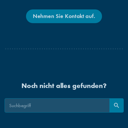
Nehmen Sie Kontakt auf.
Noch nicht alles gefunden?
Suche
Suche
search
Suchen