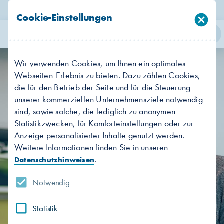
Jetzt Störung telefonisch melden:
Hier klicken
Cookie-Einstellungen
cancel
person
search
menu
Login
Suche
Menü
Wir verwenden Cookies, um Ihnen ein optimales
Webseiten-Erlebnis zu bieten. Dazu zählen Cookies,
die für den Betrieb der Seite und für die Steuerung
unserer kommerziellen Unternehmensziele notwendig
sind, sowie solche, die lediglich zu anonymen
Statistikzwecken, für Komforteinstellungen oder zur
Anzeige personalisierter Inhalte genutzt werden.
Weitere Informationen finden Sie in unseren
.
Datenschutzhinweisen
Notwendig
Statistik