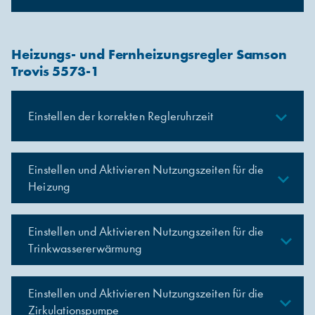
Heizungs- und Fernheizungsregler Samson
Trovis 5573-1
expand_less
Einstellen der korrekten Regleruhrzeit
Einstellen und Aktivieren Nutzungszeiten für die
expand_less
Heizung
Einstellen und Aktivieren Nutzungszeiten für die
expand_less
Trinkwassererwärmung
Einstellen und Aktivieren Nutzungszeiten für die
expand_less
Zirkulationspumpe