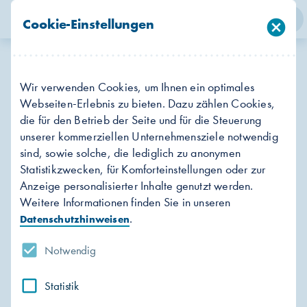
person
search
menu
Cookie-Einstellungen
cancel
Login
Suche
Menü
So stellen Sie Ihre Fernwärme-
Wir verwenden Cookies, um Ihnen ein optimales
Station optimal ein.
Webseiten-Erlebnis zu bieten. Dazu zählen Cookies,
die für den Betrieb der Seite und für die Steuerung
Für Ihre Fernwärme-Station stellen wir Ihnen
unserer kommerziellen Unternehmensziele notwendig
Bedienungsanleitungen für 6 unterschiedliche
sind, sowie solche, die lediglich zu anonymen
Statistikzwecken, für Komforteinstellungen oder zur
Szenarien zur Verfügung. Bitte beachten Sie
Anzeige personalisierter Inhalte genutzt werden.
dabei das Modell Ihrer Station.
Weitere Informationen finden Sie in unseren
.
Datenschutzhinweisen
Heizungs- und Fernheizungsregler Samson
Notwendig
Trovis 5573-0
Statistik
expand_less
Einstellen der korrekten Regleruhrzeit