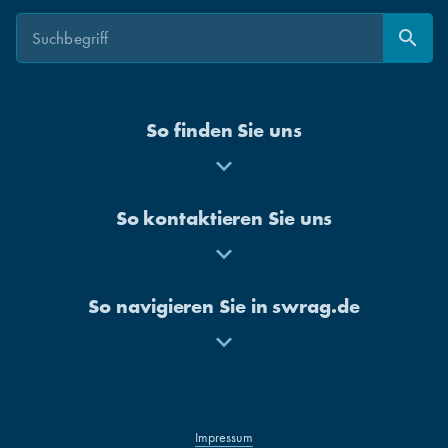
Suche
Suche
search
Suchen
So finden Sie uns
Mehr
anzeigen
So kontaktieren Sie uns
Mehr
anzeigen
So navigieren Sie in swrag.de
Mehr
anzeigen
Impressum