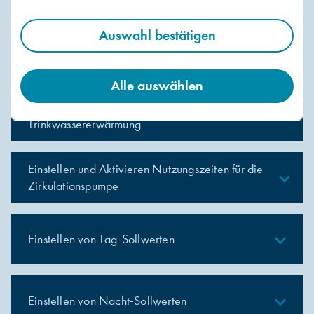
Auswahl bestätigen
Einstellen und Aktivieren Nutzungszeiten für die
expand_less
Heizung
Alle auswählen
Einstellen und Aktivieren Nutzungszeiten für die
expand_less
Trinkwassererwärmung
Einstellen und Aktivieren Nutzungszeiten für die
expand_less
Zirkulationspumpe
expand_less
Einstellen von Tag-Sollwerten
expand_less
Einstellen von Nacht-Sollwerten