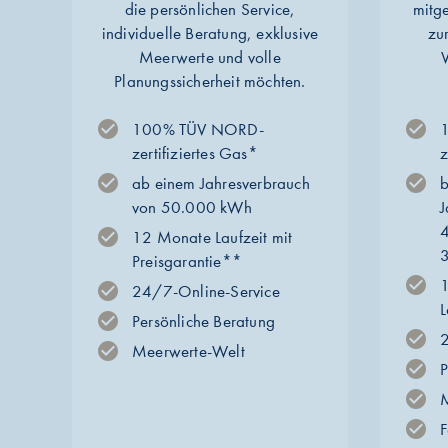
die persönlichen Service,
mitge
individuelle Beratung, exklusive
zu
Meerwerte und volle
W
Planungssicherheit möchten.
100% TÜV NORD-
zertifiziertes Gas*
z
ab einem Jahresverbrauch
b
von 50.000 kWh
J
12 Monate Laufzeit mit
Preisgarantie**
24/7-Online-Service
L
Persönliche Beratung
2
Meerwerte-Welt
P
F