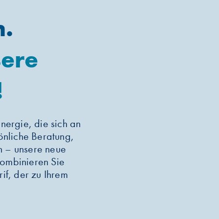
n.
sere
!
nergie, die sich an
sönliche Beratung,
n – unsere neue
 Kombinieren Sie
rif, der zu Ihrem