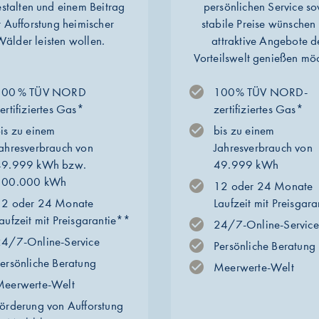
stalten und einem Beitrag
persönlichen Service s
r Aufforstung heimischer
stabile Preise wünschen
älder leisten wollen.
attraktive Angebote d
Vorteilswelt genießen mö
100 % TÜV NORD
100% TÜV NORD-
ertifiziertes Gas*
zertifiziertes Gas*
is zu einem
bis zu einem
ahresverbrauch von
Jahresverbrauch von
49.999 kWh bzw.
49.999 kWh
300.000 kWh
12 oder 24 Monate
12 oder 24 Monate
Laufzeit mit Preisgar
aufzeit mit Preisgarantie**
24/7-Online-Service
4/7-Online-Service
Persönliche Beratung
ersönliche Beratung
Meerwerte-Welt
Meerwerte-Welt
örderung von Aufforstung