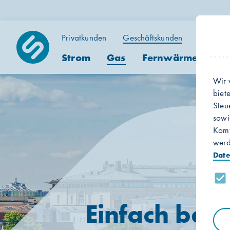
Privatkunden
Geschäftskunden
Wir für h
Strom
Gas
Fernwärme
Int
Wir 
biet
Steu
sowi
Komf
werd
Date
Einfach bess