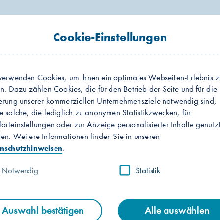
Cookie-Einstellungen
ier
Mein Portal
Aktuelles
Karriere
Grüne Wärme
ernet
Energielösungen
Betriebskosten
verwenden Cookies, um Ihnen ein optimales Webseiten-Erlebnis z
en. Dazu zählen Cookies, die für den Betrieb der Seite und für die
erung unserer kommerziellen Unternehmensziele notwendig sind,
e solche, die lediglich zu anonymen Statistikzwecken, für
orteinstellungen oder zur Anzeige personalisierter Inhalte genutz
en. Weitere Informationen finden Sie in unseren
.
nschutzhinweisen
Notwendig
Statistik
er.
Auswahl bestätigen
Alle auswählen