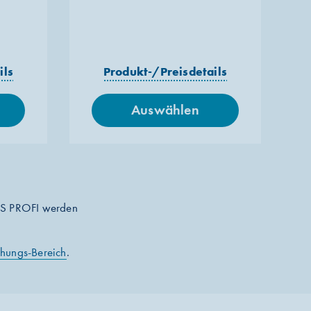
ils
Produkt-/Preisdetails
Auswählen
AS PROFI werden
chungs-Bereich
.