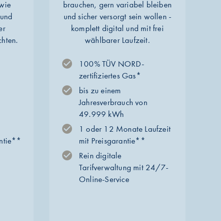
owie
brauchen, gern variabel bleiben
 und
und sicher versorgt sein wollen -
er
komplett digital und mit frei
chten.
wählbarer Laufzeit.
100% TÜV NORD-
zertifiziertes Gas*
bis zu einem
Jahresverbrauch von
49.999 kWh
1 oder 12 Monate Laufzeit
antie**
mit Preisgarantie**
Rein digitale
Tarifverwaltung mit 24/7-
Online-Service