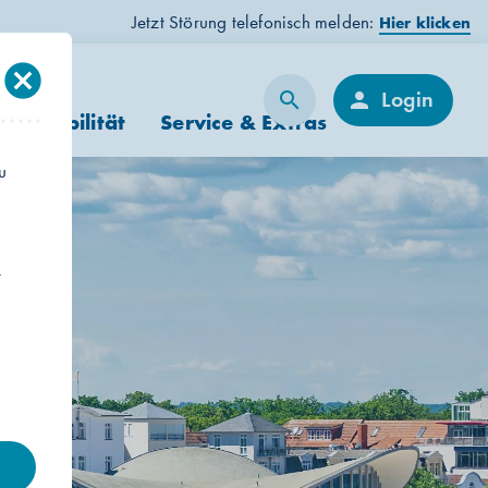
Jetzt Störung telefonisch melden:
Hier klicken
cancel
Login
search
person
Suche
Ökomobilität
Service & Extras
u
t