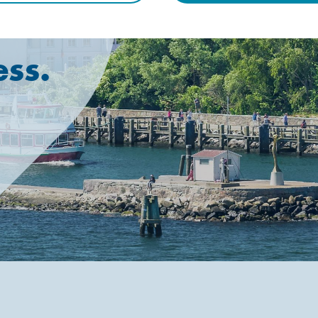
rife
ess.